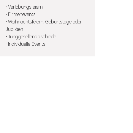
• Verlobungsfeiern
• Firmenevents
• Weihnachtsfeiern, Geburtstage oder
Jubiläen
• Junggesellenabschiede
• Individuelle Events
buchbar ab 2 Stunden
ab 450€
BUCHUNGSANFRAGE